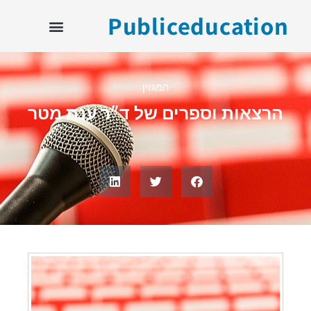
Publiceducation
המגזין
הרצאות וספרים של ד"ר ענת מטר