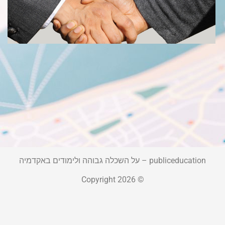
ש
כ
ה
ל
ב
ס
22
קר
publiceducation – על השכלה גבוהה ולימודים באקדמיה
© Copyright 2026