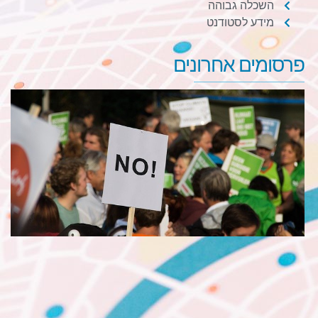
השכלה גבוהה
מידע לסטודנט
פרסומים אחרונים
ו
מ
מ
ו
מ
ד
ש
ה
ל
ו