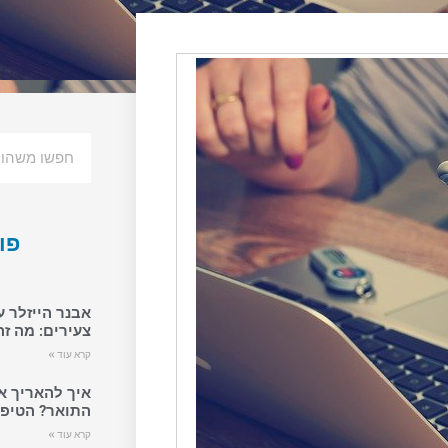
פו
אבנר הייזלר ע
צעירים: מה זה
קרא עוד »
איך להאריך א
התואר? הטיפי
קרא עוד »